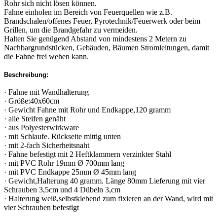
Rohr sich nicht lösen können.
Fahne einholen im Bereich von Feuerquellen wie z.B.
Brandschalen/offenes Feuer, Pyrotechnik/Feuerwerk oder beim
Grillen, um die Brandgefahr zu vermeiden.
Halten Sie genügend Abstand von mindestens 2 Metern zu
Nachbargrundstücken, Gebäuden, Bäumen Stromleitungen, damit
die Fahne frei wehen kann.
Beschreibung:
· Fahne mit Wandhalterung
· Größe:40x60cm
· Gewicht Fahne mit Rohr und Endkappe,120 gramm
· alle Steifen genäht
· aus Polyesterwirkware
· mit Schlaufe. Rückseite mittig unten
· mit 2-fach Sicherheitsnaht
· Fahne befestigt mit 2 Heftklammern verzinkter Stahl
· mit PVC Rohr 19mm Ø 700mm lang
· mit PVC Endkappe 25mm Ø 45mm lang
· Gewicht,Halterung 40 gramm. Länge 80mm Lieferung mit vier
Schrauben 3,5cm und 4 Dübeln 3,cm
· Halterung weiß,selbstklebend zum fixieren an der Wand, wird mit
vier Schrauben befestigt