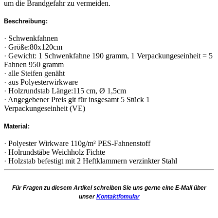
um die Brandgefahr zu vermeiden.
Beschreibung:
· Schwenkfahnen
· Größe:80x120cm
· Gewicht: 1 Schwenkfahne 190 gramm, 1 Verpackungeseinheit = 5
Fahnen 950 gramm
· alle Steifen genäht
· aus Polyesterwirkware
· Holzrundstab Länge:115 cm, Ø 1,5cm
· Angegebener Preis git für insgesamt 5 Stück 1
Verpackungeseinheit (VE)
Material:
· Polyester Wirkware 110g/m² PES-Fahnenstoff
· Holrundstäbe Weichholz Fichte
· Holzstab befestigt mit 2 Heftklammern verzinkter Stahl
Für Fragen zu diesem Artikel schreiben Sie uns gerne eine E-Mail über
unser
Kontaktfomular