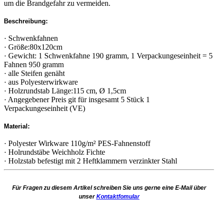
um die Brandgefahr zu vermeiden.
Beschreibung:
· Schwenkfahnen
· Größe:80x120cm
· Gewicht: 1 Schwenkfahne 190 gramm, 1 Verpackungeseinheit = 5
Fahnen 950 gramm
· alle Steifen genäht
· aus Polyesterwirkware
· Holzrundstab Länge:115 cm, Ø 1,5cm
· Angegebener Preis git für insgesamt 5 Stück 1
Verpackungeseinheit (VE)
Material:
· Polyester Wirkware 110g/m² PES-Fahnenstoff
· Holrundstäbe Weichholz Fichte
· Holzstab befestigt mit 2 Heftklammern verzinkter Stahl
Für Fragen zu diesem Artikel schreiben Sie uns gerne eine E-Mail über
unser
Kontaktfomular