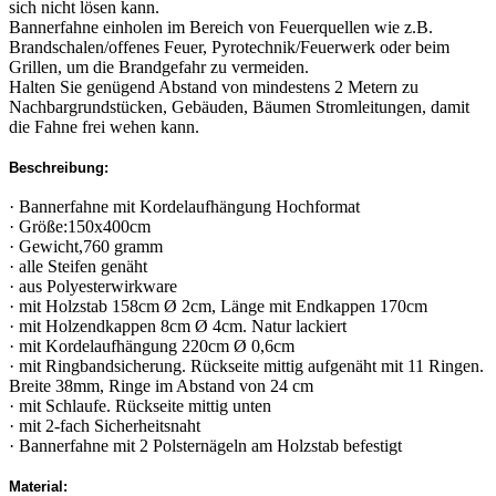
sich nicht lösen kann.
Bannerfahne einholen im Bereich von Feuerquellen wie z.B.
Brandschalen/offenes Feuer, Pyrotechnik/Feuerwerk oder beim
Grillen, um die Brandgefahr zu vermeiden.
Halten Sie genügend Abstand von mindestens 2 Metern zu
Nachbargrundstücken, Gebäuden, Bäumen Stromleitungen, damit
die Fahne frei wehen kann.
Beschreibung:
· Bannerfahne mit Kordelaufhängung Hochformat
· Größe:150x400cm
· Gewicht,760 gramm
· alle Steifen genäht
· aus Polyesterwirkware
· mit Holzstab 158cm Ø 2cm, Länge mit Endkappen 170cm
· mit Holzendkappen 8cm Ø 4cm. Natur lackiert
· mit Kordelaufhängung 220cm Ø 0,6cm
· mit Ringbandsicherung. Rückseite mittig aufgenäht mit 11 Ringen.
Breite 38mm, Ringe im Abstand von 24 cm
· mit Schlaufe. Rückseite mittig unten
· mit 2-fach Sicherheitsnaht
· Bannerfahne mit 2 Polsternägeln am Holzstab befestigt
Material: