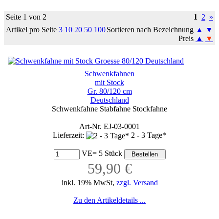
Seite 1 von 2
1
2
»
Artikel pro Seite
3
10
20
50
100
Sortieren nach Bezeichnung
▲
▼
Preis
▲
▼
Schwenkfahnen
mit Stock
Gr. 80/120 cm
Deutschland
Schwenkfahne Stabfahne Stockfahne
Art-Nr. EJ-03-0001
Lieferzeit:
2 - 3 Tage*
VE= 5 Stück
59,90 €
inkl. 19% MwSt,
zzgl. Versand
Zu den Artikeldetails ...