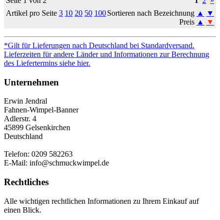
Seite 1 von 2
1
2
»
Artikel pro Seite
3
10
20
50
100
Sortieren nach Bezeichnung
▲
▼
Preis
▲
▼
*Gilt für Lieferungen nach Deutschland bei Standardversand.
Lieferzeiten für andere Länder und Informationen zur Berechnung
des Liefertermins siehe hier.
Unternehmen
Erwin Jendral
Fahnen-Wimpel-Banner
Adlerstr. 4
45899 Gelsenkirchen
Deutschland
Telefon: 0209 582263
E-Mail: info@schmuckwimpel.de
Rechtliches
Alle wichtigen rechtlichen Informationen zu Ihrem Einkauf auf
einen Blick.