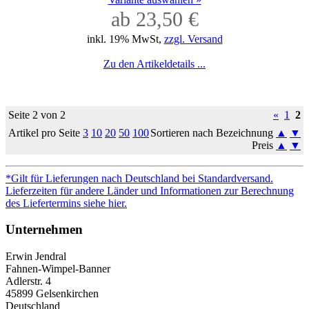
ab 23,50 €
inkl. 19% MwSt,
zzgl. Versand
Zu den Artikeldetails ...
Seite 2 von 2
«
1
2
Artikel pro Seite
3
10
20
50
100
Sortieren nach Bezeichnung
▲
▼
Preis
▲
▼
*Gilt für Lieferungen nach Deutschland bei Standardversand.
Lieferzeiten für andere Länder und Informationen zur Berechnung
des Liefertermins siehe hier.
Unternehmen
Erwin Jendral
Fahnen-Wimpel-Banner
Adlerstr. 4
45899 Gelsenkirchen
Deutschland