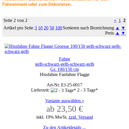
Fahnenmast oder zum Dekorieren.
Seite 2 von 2
«
1
2
Artikel pro Seite
3
10
20
50
100
Sortieren nach Bezeichnung
▲
▼
Preis
▲
▼
Fahne
gelb-schwarz-gelb-schwarz-gelb
Gr. 100/150 cm
Hissfahne Fanfahne Flagge
Art-Nr. EJ-25-0017
Lieferzeit:
2 - 3 Tage*
Variante auswählen »
ab 23,50 €
inkl. 19% MwSt,
zzgl. Versand
Zu den Artikeldetails ...