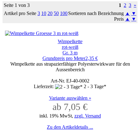
Seite 1 von 3
1
2
3
»
Artikel pro Seite
3
10
20
50
100
Sortieren nach Bezeichnung
▲
▼
Preis
▲
▼
Wimpelkette
rot-weiß
Gr. 3 m
Grundpreis pro Meter2,35 €
Wimpelkette aus strapazierfähiger Polyesterwirkware für den
Aussenbereich
Art-Nr. EJ-40-0002
Lieferzeit:
2 - 3 Tage*
Variante auswählen »
ab 7,05 €
inkl. 19% MwSt,
zzgl. Versand
Zu den Artikeldetails ...