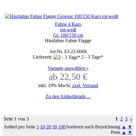
Fahne 4 Karo
rot-weiß
Gr. 100/150 cm
Hissfahne Fahne Flagge
Art-Nr. EJ-22-0006
Lieferzeit:
2 - 3 Tage*
Variante auswählen »
ab 22,50 €
inkl. 19% MwSt,
zzgl. Versand
Zu den Artikeldetails ...
Seite 1 von 3
1
2
3
»
Artikel pro Seite
3
10
20
50
100
Sortieren nach Bezeichnung
▲
▼
Preis
▲
▼