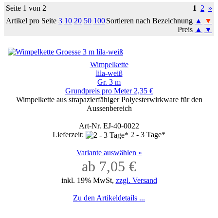
Seite 1 von 2
1
2
»
Artikel pro Seite
3
10
20
50
100
Sortieren nach Bezeichnung
▲
▼
Preis
▲
▼
Wimpelkette
lila-weiß
Gr. 3 m
Grundpreis pro Meter 2,35 €
Wimpelkette aus strapazierfähiger Polyesterwirkware für den
Aussenbereich
Art-Nr. EJ-40-0022
Lieferzeit:
2 - 3 Tage*
Variante auswählen »
ab 7,05 €
inkl. 19% MwSt,
zzgl. Versand
Zu den Artikeldetails ...