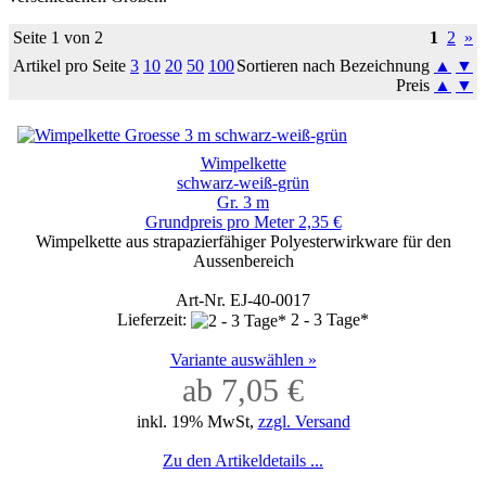
Seite 1 von 2
1
2
»
Artikel pro Seite
3
10
20
50
100
Sortieren nach Bezeichnung
▲
▼
Preis
▲
▼
Wimpelkette
schwarz-weiß-grün
Gr. 3 m
Grundpreis pro Meter 2,35 €
Wimpelkette aus strapazierfähiger Polyesterwirkware für den
Aussenbereich
Art-Nr. EJ-40-0017
Lieferzeit:
2 - 3 Tage*
Variante auswählen »
ab 7,05 €
inkl. 19% MwSt,
zzgl. Versand
Zu den Artikeldetails ...