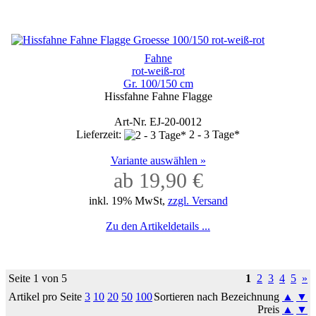
Fahne
rot-weiß-rot
Gr. 100/150 cm
Hissfahne Fahne Flagge
Art-Nr. EJ-20-0012
Lieferzeit:
2 - 3 Tage*
Variante auswählen »
ab 19,90 €
inkl. 19% MwSt,
zzgl. Versand
Zu den Artikeldetails ...
Seite 1 von 5
1
2
3
4
5
»
Artikel pro Seite
3
10
20
50
100
Sortieren nach Bezeichnung
▲
▼
Preis
▲
▼