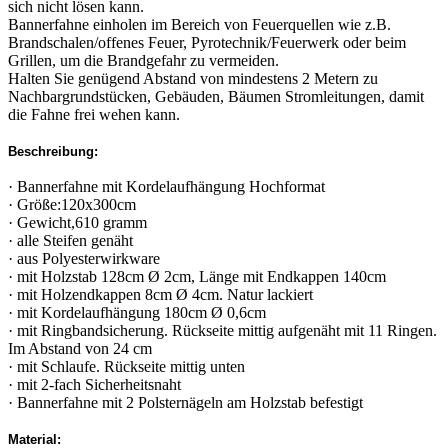
sich nicht lösen kann.
Bannerfahne einholen im Bereich von Feuerquellen wie z.B.
Brandschalen/offenes Feuer, Pyrotechnik/Feuerwerk oder beim
Grillen, um die Brandgefahr zu vermeiden.
Halten Sie genügend Abstand von mindestens 2 Metern zu
Nachbargrundstücken, Gebäuden, Bäumen Stromleitungen, damit
die Fahne frei wehen kann.
Beschreibung:
· Bannerfahne mit Kordelaufhängung Hochformat
· Größe:120x300cm
· Gewicht,610 gramm
· alle Steifen genäht
· aus Polyesterwirkware
· mit Holzstab 128cm Ø 2cm, Länge mit Endkappen 140cm
· mit Holzendkappen 8cm Ø 4cm. Natur lackiert
· mit Kordelaufhängung 180cm Ø 0,6cm
· mit Ringbandsicherung. Rückseite mittig aufgenäht mit 11 Ringen.
Im Abstand von 24 cm
· mit Schlaufe. Rückseite mittig unten
· mit 2-fach Sicherheitsnaht
· Bannerfahne mit 2 Polsternägeln am Holzstab befestigt
Material: