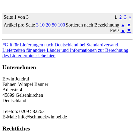
Seite 1 von 3
1
2
3
»
Artikel pro Seite
3
10
20
50
100
Sortieren nach Bezeichnung
▲
▼
Preis
▲
▼
*Gilt für Lieferungen nach Deutschland bei Standardversand.
Lieferzeiten für andere Länder und Informationen zur Berechnung
des Liefertermins siehe hier.
Unternehmen
Erwin Jendral
Fahnen-Wimpel-Banner
Adlerstr. 4
45899 Gelsenkirchen
Deutschland
Telefon: 0209 582263
E-Mail: info@schmuckwimpel.de
Rechtliches