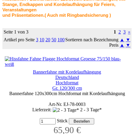
Stange, Endkappen und Kordelaufhängung für Feiern,
Veranstaltungen
und Präsentationen.
( Auch mit Ringbandsicherung
)
Seite 1 von 3
1
2
3
»
Artikel pro Seite
3
10
20
50
100
Sortieren nach Bezeichnung
▲
▼
Preis
▲
▼
Bannerfahne mit Kordelaufhängung
Deutschland
Hochformat
Gr. 120/300 cm
Bannerfahne 120x300cm Hochformat mit Kordelaufhängung
Art-Nr. EJ-78-0003
Lieferzeit:
2 - 3 Tage*
Stück
65,90 €