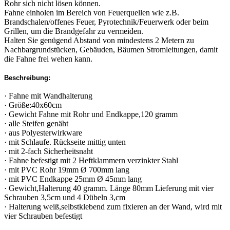
Rohr sich nicht lösen können.
Fahne einholen im Bereich von Feuerquellen wie z.B.
Brandschalen/offenes Feuer, Pyrotechnik/Feuerwerk oder beim
Grillen, um die Brandgefahr zu vermeiden.
Halten Sie genügend Abstand von mindestens 2 Metern zu
Nachbargrundstücken, Gebäuden, Bäumen Stromleitungen, damit
die Fahne frei wehen kann.
Beschreibung:
· Fahne mit Wandhalterung
· Größe:40x60cm
· Gewicht Fahne mit Rohr und Endkappe,120 gramm
· alle Steifen genäht
· aus Polyesterwirkware
· mit Schlaufe. Rückseite mittig unten
· mit 2-fach Sicherheitsnaht
· Fahne befestigt mit 2 Heftklammern verzinkter Stahl
· mit PVC Rohr 19mm Ø 700mm lang
· mit PVC Endkappe 25mm Ø 45mm lang
· Gewicht,Halterung 40 gramm. Länge 80mm Lieferung mit vier
Schrauben 3,5cm und 4 Dübeln 3,cm
· Halterung weiß,selbstklebend zum fixieren an der Wand, wird mit
vier Schrauben befestigt