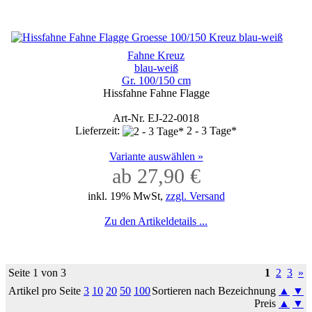
Fahne Kreuz
blau-weiß
Gr. 100/150 cm
Hissfahne Fahne Flagge
Art-Nr. EJ-22-0018
Lieferzeit:
2 - 3 Tage*
Variante auswählen »
ab 27,90 €
inkl. 19% MwSt,
zzgl. Versand
Zu den Artikeldetails ...
Seite 1 von 3
1
2
3
»
Artikel pro Seite
3
10
20
50
100
Sortieren nach Bezeichnung
▲
▼
Preis
▲
▼