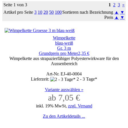
Seite 1 von 3
1
2
3
»
Artikel pro Seite
3
10
20
50
100
Sortieren nach Bezeichnung
▲
▼
Preis
▲
▼
Wimpelkette
blau-weiß
Gr. 3 m
Grundpreis pro Meter2,35 €
Wimpelkette aus strapazierfähiger Polyesterwirkware für den
Aussenbereich
Art-Nr. EJ-40-0004
Lieferzeit:
2 - 3 Tage*
Variante auswählen »
ab 7,05 €
inkl. 19% MwSt,
zzgl. Versand
Zu den Artikeldetails ...