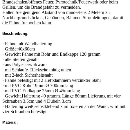
Brandschalen/offenes Feuer, Pyrotechnik/Feuerwerk oder beim
Grillen, um die Brandgefahr zu vermeiden.
Halten Sie genügend Abstand von mindestens 2 Metern zu
Nachbargrundstücken, Gebäuden, Bäumen Stromleitungen, damit
die Fahne frei wehen kann.
Beschreibung:
· Fahne mit Wandhalterung
· Größe:40x60cm
· Gewicht Fahne mit Rohr und Endkappe,120 gramm
· alle Steifen genäht
· aus Polyesterwirkware
· mit Schlaufe. Rückseite mittig unten
· mit 2-fach Sicherheitsnaht
· Fahne befestigt mit 2 Heftklammern verzinkter Stahl
· mit PVC Rohr 19mm Ø 700mm lang
· mit PVC Endkappe 25mm Ø 45mm lang
· Gewicht,Halterung 40 gramm. Länge 80mm Lieferung mit vier
Schrauben 3,5cm und 4 Dübeln 3,cm
· Halterung weiß,selbstklebend zum fixieren an der Wand, wird mit
vier Schrauben befestigt
Material: