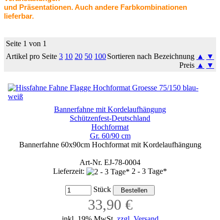
und Präsentationen.
Auch andere Farbkombinationen
lieferbar
.
Seite 1 von 1
Artikel pro Seite
3
10
20
50
100
Sortieren nach Bezeichnung
▲
▼
Preis
▲
▼
Bannerfahne mit Kordelaufhängung
Schützenfest-Deutschland
Hochformat
Gr. 60/90 cm
Bannerfahne 60x90cm Hochformat mit Kordelaufhängung
Art-Nr. EJ-78-0004
Lieferzeit:
2 - 3 Tage*
Stück
33,90 €
inkl. 19% MwSt,
zzgl. Versand