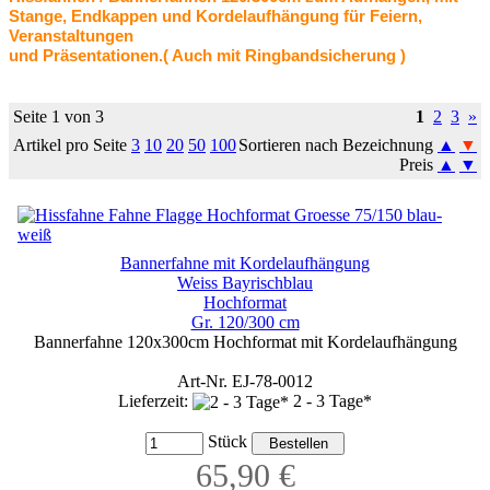
Stange, Endkappen und Kordelaufhängung für Feiern,
Veranstaltungen
und Präsentationen.
( Auch mit Ringbandsicherung
)
Seite 1 von 3
1
2
3
»
Artikel pro Seite
3
10
20
50
100
Sortieren nach Bezeichnung
▲
▼
Preis
▲
▼
Bannerfahne mit Kordelaufhängung
Weiss Bayrischblau
Hochformat
Gr. 120/300 cm
Bannerfahne 120x300cm Hochformat mit Kordelaufhängung
Art-Nr. EJ-78-0012
Lieferzeit:
2 - 3 Tage*
Stück
65,90 €