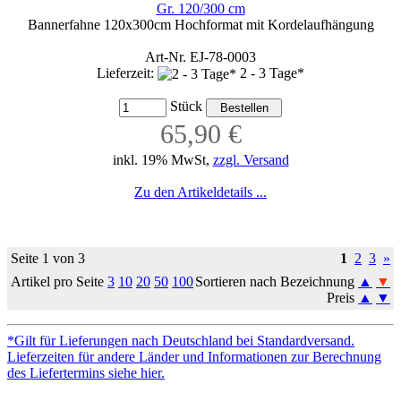
Gr. 120/300 cm
Bannerfahne 120x300cm Hochformat mit Kordelaufhängung
Art-Nr. EJ-78-0003
Lieferzeit:
2 - 3 Tage*
Stück
65,90 €
inkl. 19% MwSt,
zzgl. Versand
Zu den Artikeldetails ...
Seite 1 von 3
1
2
3
»
Artikel pro Seite
3
10
20
50
100
Sortieren nach Bezeichnung
▲
▼
Preis
▲
▼
*Gilt für Lieferungen nach Deutschland bei Standardversand.
Lieferzeiten für andere Länder und Informationen zur Berechnung
des Liefertermins siehe hier.