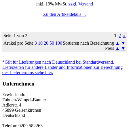
inkl. 19% MwSt,
zzgl. Versand
Zu den Artikeldetails ...
Seite 1 von 2
1
2
»
Artikel pro Seite
3
10
20
50
100
Sortieren nach Bezeichnung
▲
▼
Preis
▲
▼
*Gilt für Lieferungen nach Deutschland bei Standardversand.
Lieferzeiten für andere Länder und Informationen zur Berechnung
des Liefertermins siehe hier.
Unternehmen
Erwin Jendral
Fahnen-Wimpel-Banner
Adlerstr. 4
45899 Gelsenkirchen
Deutschland
Telefon: 0209 582263