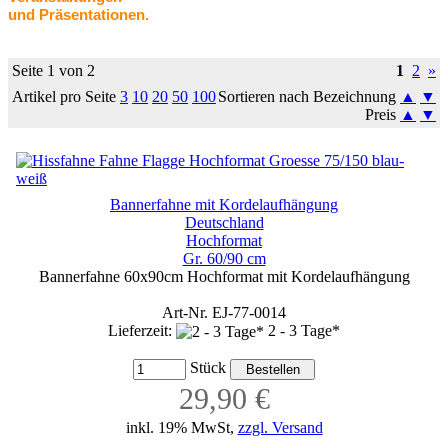
und Präsentationen.
Seite 1 von 2
1
2
»
Artikel pro Seite
3
10
20
50
100
Sortieren nach Bezeichnung
▲
▼
Preis
▲
▼
Bannerfahne mit Kordelaufhängung
Deutschland
Hochformat
Gr. 60/90 cm
Bannerfahne 60x90cm Hochformat mit Kordelaufhängung
Art-Nr. EJ-77-0014
Lieferzeit:
2 - 3 Tage*
Stück
29,90 €
inkl. 19% MwSt,
zzgl. Versand